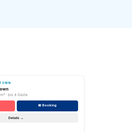
NTOWN
town
0m² · bis 4 Gäste
📅 Booking
Details →