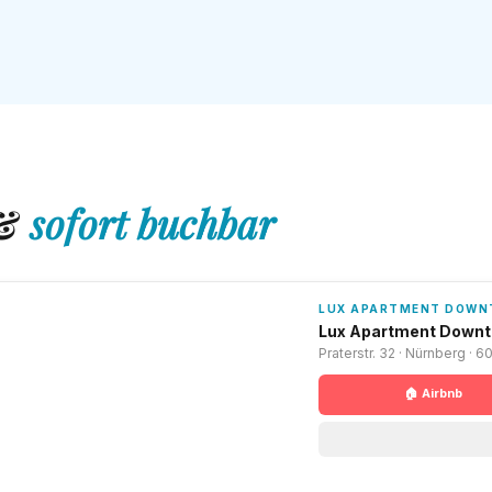
 &
sofort buchbar
LUX APARTMENT DOW
Lux Apartment Down
Praterstr. 32 · Nürnberg · 6
🏠 Airbnb