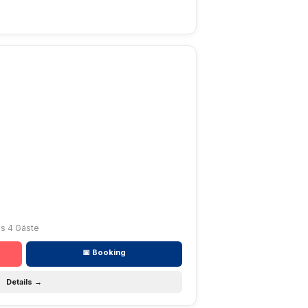
bis 4 Gäste
📅 Booking
Details →