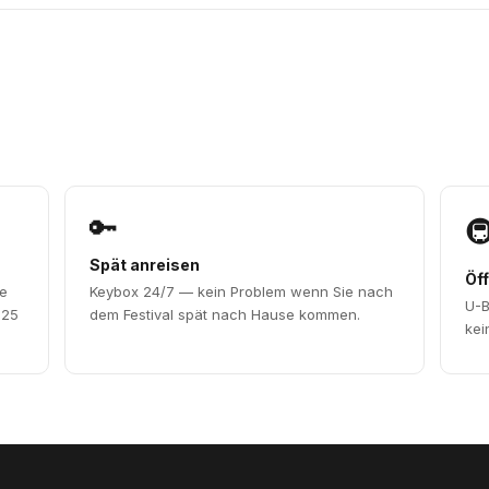
🔑

Spät anreisen
Öff
le
Keybox 24/7 — kein Problem wenn Sie nach
U-B
-25
dem Festival spät nach Hause kommen.
kei