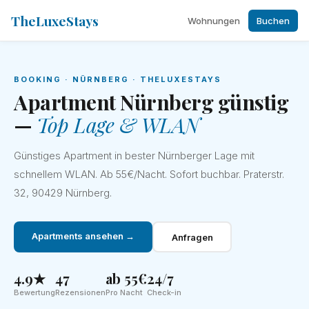
TheLuxeStays
Wohnungen
Buchen
BOOKING · NÜRNBERG · THELUXESTAYS
Apartment Nürnberg günstig
—
Top Lage & WLAN
Günstiges Apartment in bester Nürnberger Lage mit
schnellem WLAN. Ab 55€/Nacht. Sofort buchbar. Praterstr.
32, 90429 Nürnberg.
Apartments ansehen →
Anfragen
4.9★
47
ab 55€
24/7
Bewertung
Rezensionen
Pro Nacht
Check-in