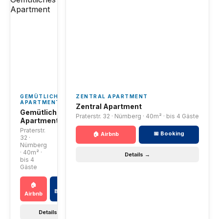
GEMÜTLICHES
ZENTRAL APARTMENT
APARTMENT
Zentral Apartment
Gemütliches
Praterstr. 32 · Nürnberg · 40m² · bis 4 Gäste
Apartment
Praterstr.
📅 Booking
🏠 Airbnb
32 ·
Nürnberg
· 40m² ·
Details →
bis 4
Gäste
📅
🏠
Booking
Airbnb
Details →