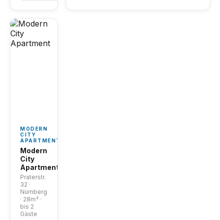
MODERN
CITY
APARTMENT
Modern
City
Apartment
Praterstr.
32 ·
Nürnberg
· 28m² ·
bis 2
Gäste