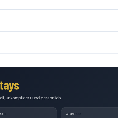
tays
ll, unkompliziert und persönlich.
MAIL
ADRESSE