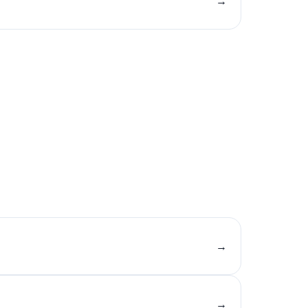
→
→
→