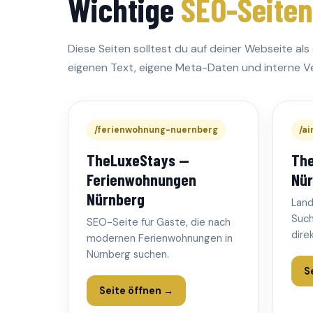
Wichtige
SEO-Seiten
Diese Seiten solltest du auf deiner Webseite a
eigenen Text, eigene Meta-Daten und interne Ve
/ferienwohnung-nuernberg
/a
TheLuxeStays —
The
Ferienwohnungen
Nür
Nürnberg
Land
Such
SEO-Seite für Gäste, die nach
dire
modernen Ferienwohnungen in
Nürnberg suchen.
S
Seite öffnen →