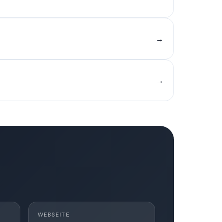
→
→
WEBSEITE