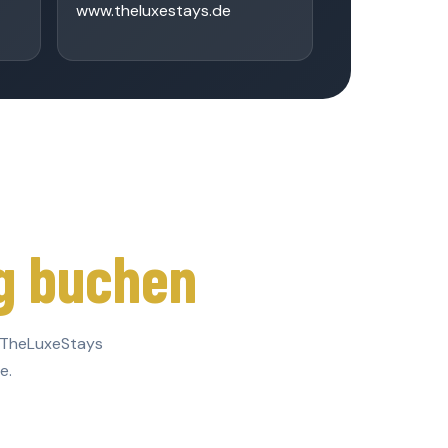
www.theluxestays.de
g buchen
 TheLuxeStays
e.