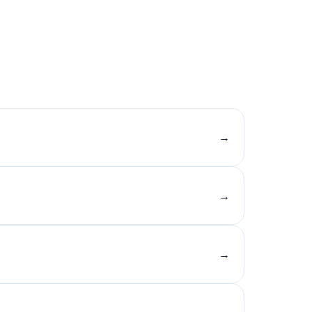
→
→
→