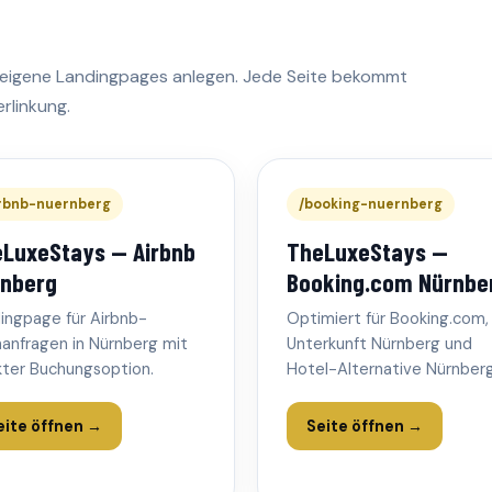
ls eigene Landingpages anlegen. Jede Seite bekommt
rlinkung.
irbnb-nuernberg
/booking-nuernberg
LuxeStays — Airbnb
TheLuxeStays —
nberg
Booking.com Nürnbe
ingpage für Airbnb-
Optimiert für Booking.com,
anfragen in Nürnberg mit
Unterkunft Nürnberg und
kter Buchungsoption.
Hotel-Alternative Nürnberg
eite öffnen →
Seite öffnen →