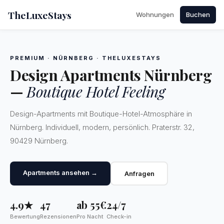
TheLuxeStays
Wohnungen
Buchen
PREMIUM · NÜRNBERG · THELUXESTAYS
Design Apartments Nürnberg
—
Boutique Hotel Feeling
Design-Apartments mit Boutique-Hotel-Atmosphäre in
Nürnberg. Individuell, modern, persönlich. Praterstr. 32,
90429 Nürnberg.
Apartments ansehen →
Anfragen
4.9★
47
ab 55€
24/7
Bewertung
Rezensionen
Pro Nacht
Check-in