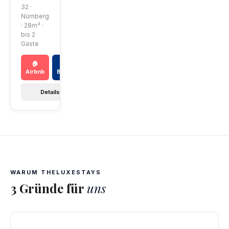
32 ·
Nürnberg
· 28m² ·
bis 2
Gäste
🏠
📅
Airbnb
Booking
Details →
WARUM THELUXESTAYS
3 Gründe für
uns