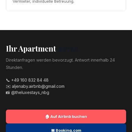
Vermieter, individuelle Betreuung.
Ihr Apartment
wartet.
Direktanfragen werden bevorzugt. Antwort innerhalb 24
Stunden.
📞 +49 160 832 84 48
✉️ aljenaby.airbnb@gmail.com
📸 @theluxestays_nbg
🏠 Auf Airbnb buchen
📅 Booking.com