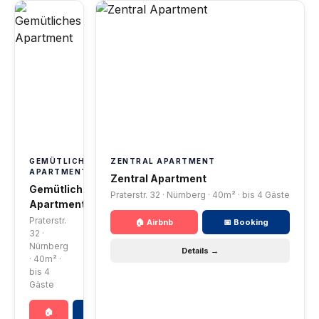
GEMÜTLICHES
ZENTRAL APARTMENT
APARTMENT
Zentral Apartment
Gemütliches
Praterstr. 32 · Nürnberg · 40m² · bis 4 Gäste
Apartment
Praterstr.
🏠 Airbnb
📅 Booking
32 ·
Nürnberg
Details →
· 40m² ·
bis 4
Gäste
🏠
📅