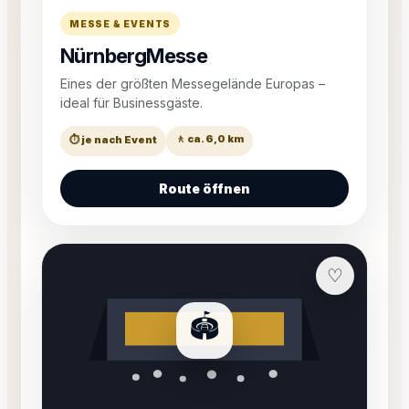
MESSE & EVENTS
NürnbergMesse
Eines der größten Messegelände Europas –
ideal für Businessgäste.
🚶 ca. 6,0 km
⏱ je nach Event
Route öffnen
♡
🏟️