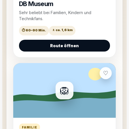
DB Museum
Sehr beliebt bei Familien, Kindern und
Technikfans.
🚶 ca. 1,6 km
⏱ 60–90 Min.
Route öffnen
♡
🦁
FAMILIE