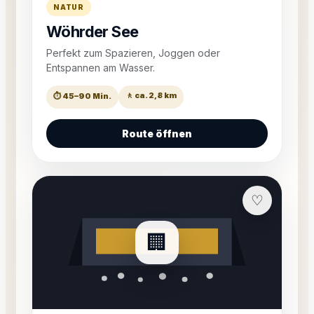
NATUR
Wöhrder See
Perfekt zum Spazieren, Joggen oder
Entspannen am Wasser.
🚶 ca. 2,8 km
⏱ 45–90 Min.
Route öffnen
♡
🏢