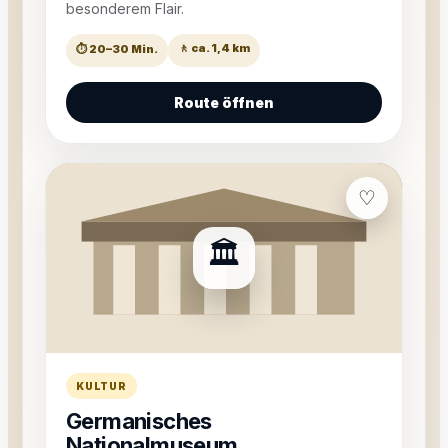
besonderem Flair.
🚶 ca. 1,4 km
⏱ 20–30 Min.
Route öffnen
♡
🏛️
KULTUR
Germanisches
Nationalmuseum