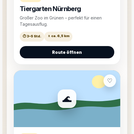
Tiergarten Nürnberg
Großer Zoo im Grünen – perfekt für einen
Tagesausflug.
🚶 ca. 6,5 km
⏱ 3–5 Std.
Route öffnen
♡
🌊