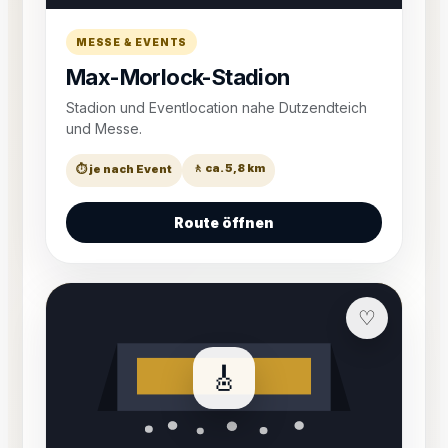
MESSE & EVENTS
Max-Morlock-Stadion
Stadion und Eventlocation nahe Dutzendteich
und Messe.
🚶 ca. 5,8 km
⏱ je nach Event
Route öffnen
♡
🎸