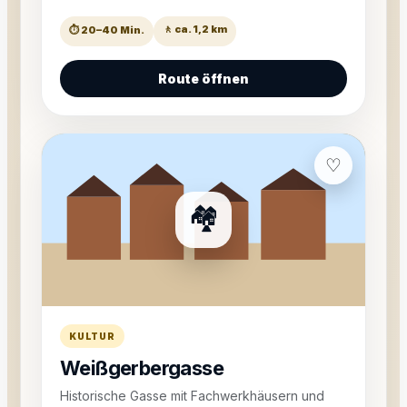
🚶 ca. 1,2 km
⏱ 20–40 Min.
Route öffnen
♡
🏘️
KULTUR
Weißgerbergasse
Historische Gasse mit Fachwerkhäusern und