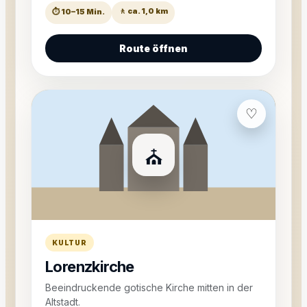
🚶 ca. 1,0 km
⏱ 10–15 Min.
Route öffnen
♡
⛪
KULTUR
Lorenzkirche
Beeindruckende gotische Kirche mitten in der
Altstadt.