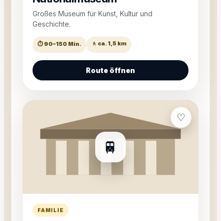
Großes Museum für Kunst, Kultur und
Geschichte.
🚶 ca. 1,5 km
⏱ 90–150 Min.
Route öffnen
♡
🚆
FAMILIE