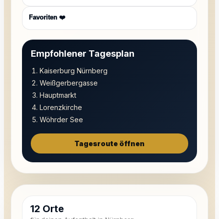
Favoriten ❤️
Empfohlener Tagesplan
Kaiserburg Nürnberg
Weißgerbergasse
Hauptmarkt
Lorenzkirche
Wöhrder See
Tagesroute öffnen
12 Orte