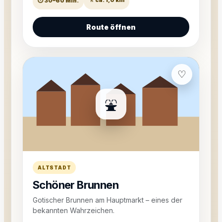
🚶 ca. 1,0 km
⏱ 30–60 Min.
Route öffnen
♡
⛲
ALTSTADT
Schöner Brunnen
Gotischer Brunnen am Hauptmarkt – eines der
bekannten Wahrzeichen.