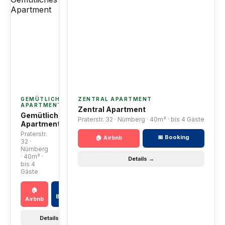
GEMÜTLICHES
ZENTRAL APARTMENT
APARTMENT
Zentral Apartment
Gemütliches
Praterstr. 32 · Nürnberg · 40m² · bis 4 Gäste
Apartment
Praterstr.
📅 Booking
🏠 Airbnb
32 ·
Nürnberg
· 40m² ·
Details →
bis 4
Gäste
📅
🏠
Booking
Airbnb
Details →