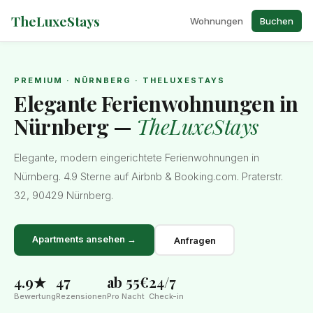
TheLuxeStays
Wohnungen
Buchen
PREMIUM · NÜRNBERG · THELUXESTAYS
Elegante Ferienwohnungen in
Nürnberg —
TheLuxeStays
Elegante, modern eingerichtete Ferienwohnungen in
Nürnberg. 4.9 Sterne auf Airbnb & Booking.com. Praterstr.
32, 90429 Nürnberg.
Apartments ansehen →
Anfragen
4.9★
47
ab 55€
24/7
Bewertung
Rezensionen
Pro Nacht
Check-in