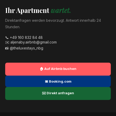
Ihr Apartment
wartet.
Direktanfragen werden bevorzugt. Antwort innerhalb 24
Stunden.
📞 +49 160 832 84 48
✉️ aljenaby.airbnb@gmail.com
📸 @theluxestays_nbg
🏠 Auf Airbnb buchen
📅 Booking.com
✉️ Direkt anfragen