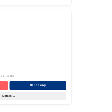
bis 4 Gäste
📅 Booking
Details →