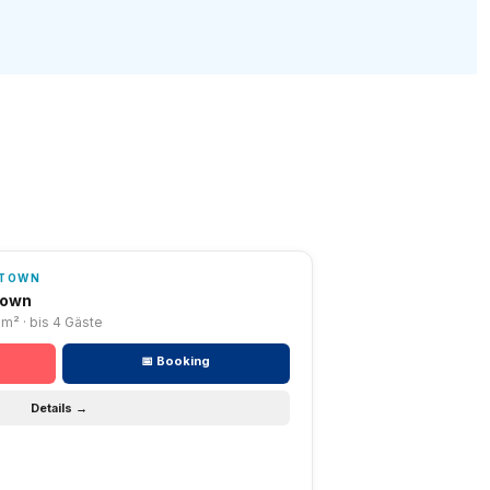
NTOWN
town
0m² · bis 4 Gäste
📅 Booking
Details →