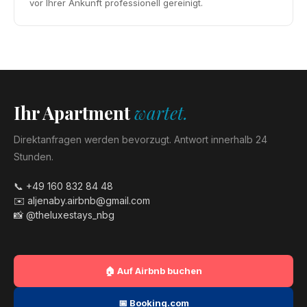
vor Ihrer Ankunft professionell gereinigt.
Ihr Apartment
wartet.
Direktanfragen werden bevorzugt. Antwort innerhalb 24
Stunden.
📞 +49 160 832 84 48
✉️ aljenaby.airbnb@gmail.com
📸 @theluxestays_nbg
🏠 Auf Airbnb buchen
📅 Booking.com