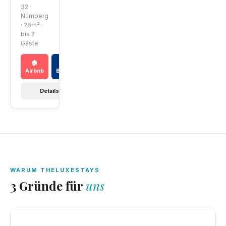
32 ·
Nürnberg
· 28m² ·
bis 2
Gäste
🏠
📅
Airbnb
Booking
Details →
WARUM THELUXESTAYS
3 Gründe für
uns