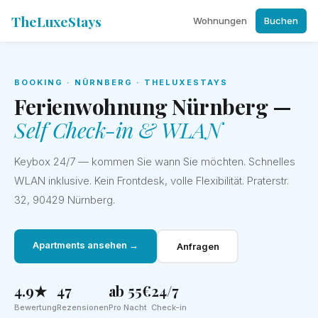
TheLuxeStays
Wohnungen
Buchen
BOOKING · NÜRNBERG · THELUXESTAYS
Ferienwohnung Nürnberg —
Self Check-in & WLAN
Keybox 24/7 — kommen Sie wann Sie möchten. Schnelles
WLAN inklusive. Kein Frontdesk, volle Flexibilität. Praterstr.
32, 90429 Nürnberg.
Apartments ansehen →
Anfragen
4.9★
47
ab 55€
24/7
Bewertung
Rezensionen
Pro Nacht
Check-in