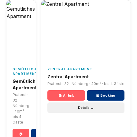
GEMÜTLICHES
ZENTRAL APARTMENT
APARTMENT
Zentral Apartment
Gemütliches
Praterstr. 32 · Nürnberg · 40m² · bis 4 Gäste
Apartment
Praterstr.
🏠 Airbnb
📅 Booking
32 ·
Nürnberg
Details →
· 40m² ·
bis 4
Gäste
🏠
📅