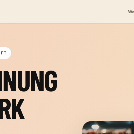
Wo
NFT
HNUNG
ARK