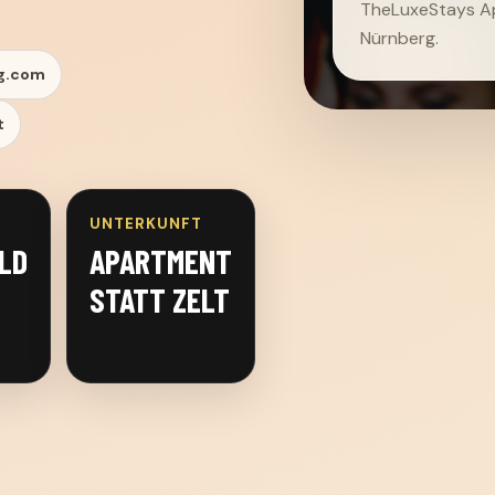
TheLuxeStays Ap
Nürnberg.
ng.com
t
UNTERKUNFT
LD
APARTMENT
STATT ZELT