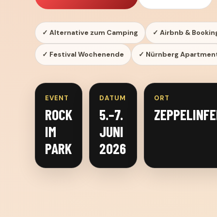
✓ Alternative zum Camping
✓ Airbnb & Booki
✓ Festival Wochenende
✓ Nürnberg Apartmen
EVENT
DATUM
ORT
ROCK
5.–7.
ZEPPELINFE
IM
JUNI
PARK
2026