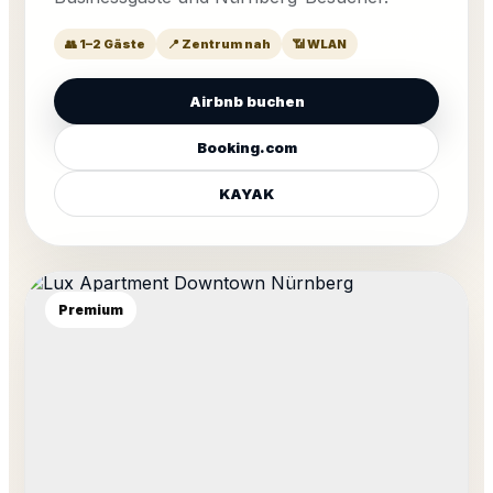
👥 1–2 Gäste
📍 Zentrum nah
📶 WLAN
Airbnb buchen
Booking.com
KAYAK
Premium