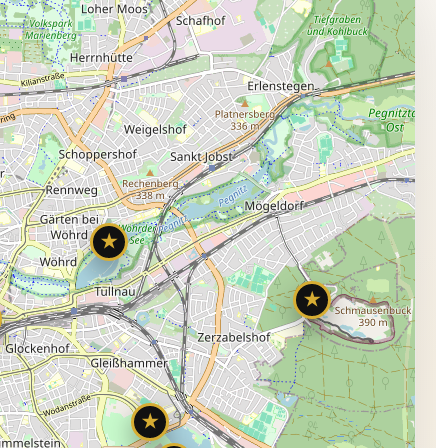
★
★
★