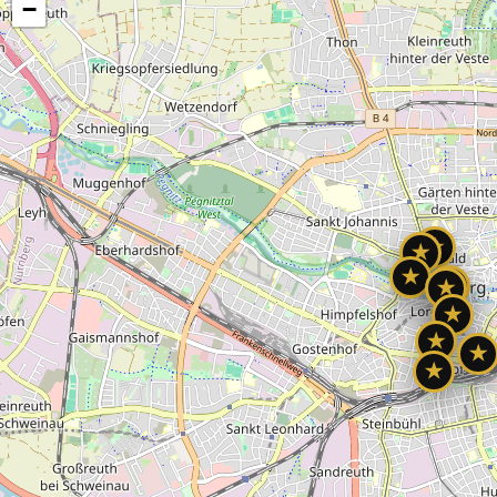
−
★
★
★
★
★
★
★
★
★