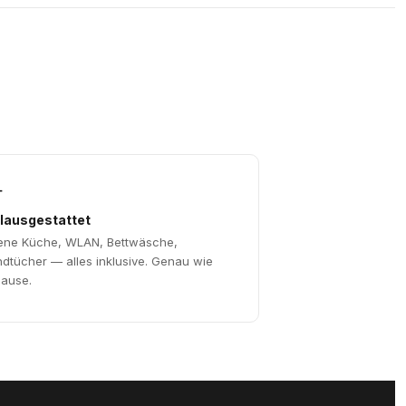

llausgestattet
ene Küche, WLAN, Bettwäsche,
dtücher — alles inklusive. Genau wie
ause.