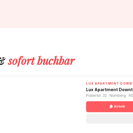
 &
sofort buchbar
LUX APARTMENT DOW
Lux Apartment Down
Praterstr. 32 · Nürnberg · 6
🏠 Airbnb