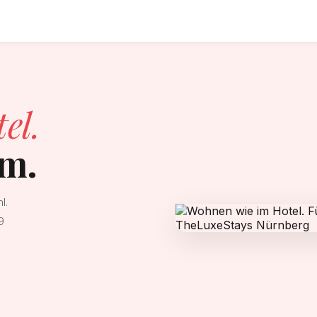
el.
im.
l.
9