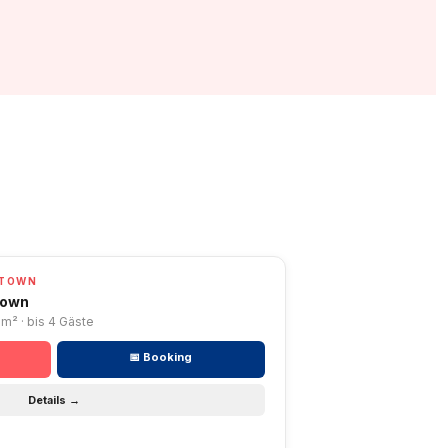
NTOWN
town
0m² · bis 4 Gäste
📅 Booking
Details →