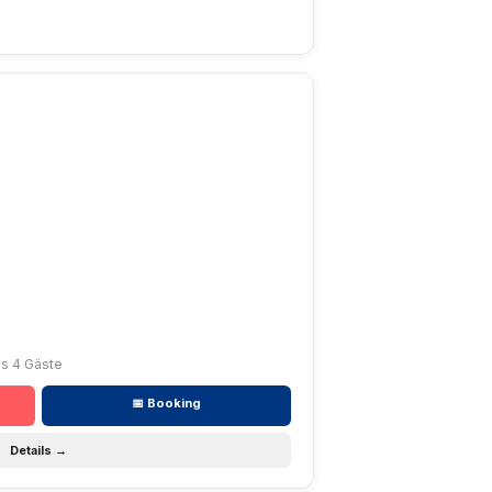
bis 4 Gäste
📅 Booking
Details →