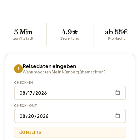
🍳 Vollküche inklusive
5 Min
4.9★
ab 55€
zur Altstadt
Bewertung
Pro Nacht
Reisedaten eingeben
1
Wann möchten Sie in Nürnberg übernachten?
CHECK-IN
CHECK-OUT
🌙
3 Nachte