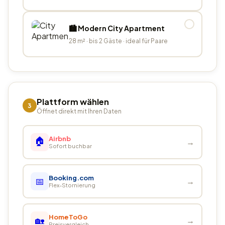
✓
🏙️ Modern City Apartment
28 m² · bis 2 Gäste · ideal für Paare
Plattform wählen
3
Öffnet direkt mit Ihren Daten
🏠
Airbnb
→
Sofort buchbar
Booking.com
📅
→
Flex-Stornierung
HomeToGo
🏡
→
Preisvergleich