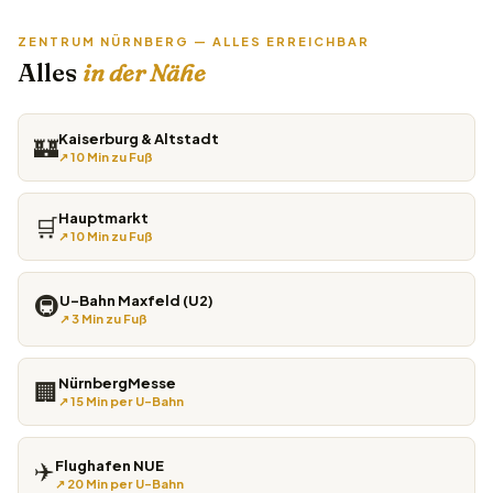
ZENTRUM NÜRNBERG — ALLES ERREICHBAR
Alles
in der Nähe
Kaiserburg & Altstadt
🏰
↗ 10 Min zu Fuß
Hauptmarkt
🛒
↗ 10 Min zu Fuß
🚇
U-Bahn Maxfeld (U2)
↗ 3 Min zu Fuß
NürnbergMesse
🏢
↗ 15 Min per U-Bahn
✈️
Flughafen NUE
↗ 20 Min per U-Bahn