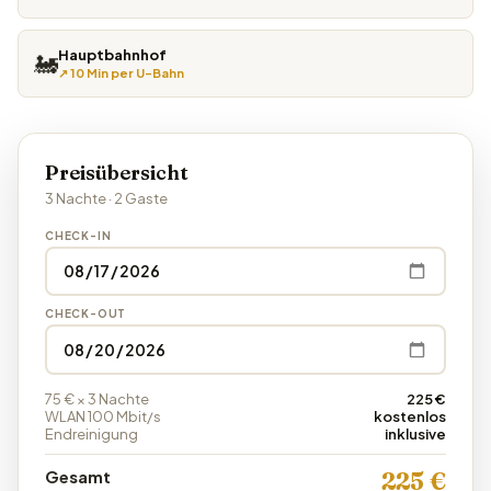
Hauptbahnhof
🚂
↗ 10 Min per U-Bahn
Preisübersicht
3 Nachte · 2 Gaste
CHECK-IN
CHECK-OUT
75 € × 3 Nachte
225 €
WLAN 100 Mbit/s
kostenlos
Endreinigung
inklusive
Gesamt
225 €