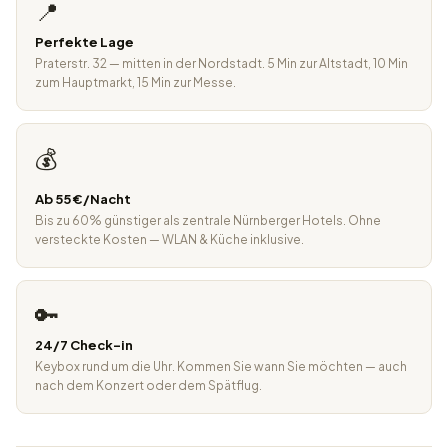
📍
Perfekte Lage
Praterstr. 32 — mitten in der Nordstadt. 5 Min zur Altstadt, 10 Min
zum Hauptmarkt, 15 Min zur Messe.
💰
Ab 55 €/Nacht
Bis zu 60% günstiger als zentrale Nürnberger Hotels. Ohne
versteckte Kosten — WLAN & Küche inklusive.
🔑
24/7 Check-in
Keybox rund um die Uhr. Kommen Sie wann Sie möchten — auch
nach dem Konzert oder dem Spätflug.