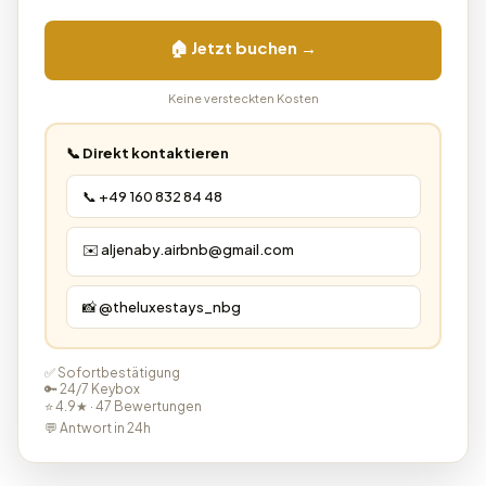
🏠 Jetzt buchen →
Keine versteckten Kosten
📞 Direkt kontaktieren
📞 +49 160 832 84 48
✉️ aljenaby.airbnb@gmail.com
📸 @theluxestays_nbg
✅ Sofortbestätigung
🔑 24/7 Keybox
⭐ 4.9★ · 47 Bewertungen
💬 Antwort in 24h