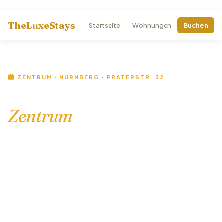
TheLuxeStays
Startseite
Wohnungen
Buchen
🏙️ ZENTRUM · NÜRNBERG · PRATERSTR. 32
Apartments Nürnberg
Zentrum
4 vollausgestattete Apartments im Herzen Nürnbergs. 5
Minuten zur Altstadt, 15 Minuten zur Messe. Zentral,
modern, sofort buchbar.
📍 Zentrum Nürnberg
⭐ 4.9 Sterne · 47 Bewertungen
🔑 24/7 Check-in
💰 Ab 55 €/Nacht