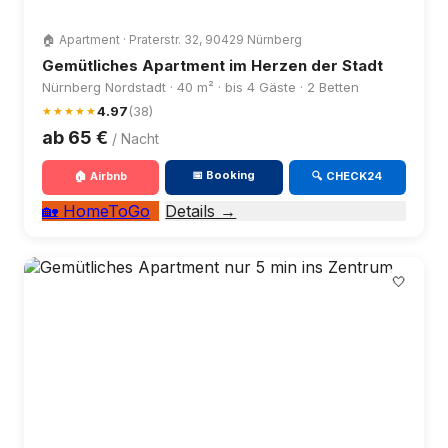
🏠 Apartment · Praterstr. 32, 90429 Nürnberg
Gemütliches Apartment im Herzen der Stadt
Nürnberg Nordstadt · 40 m² · bis 4 Gäste · 2 Betten
4.97
(38)
★★★★★
ab 65 €
/ Nacht
📅 Booking
🏠 Airbnb
🔍 CHECK24
🏡 HomeToGo
Details →
🤍