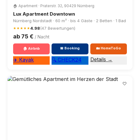
🏠 Apartment · Praterstr. 32, 90429 Nürnberg
Lux Apartment Downtown
Nürnberg Nordstadt · 60 m² · bis 4 Gäste · 2 Betten · 1 Bad
4.98
(47 Bewertungen)
★★★★★
ab 75 €
/ Nacht
📅 Booking
🏡 HomeToGo
🏠 Airbnb
Details →
✈️ Kayak
🔍 CHECK24
🤍