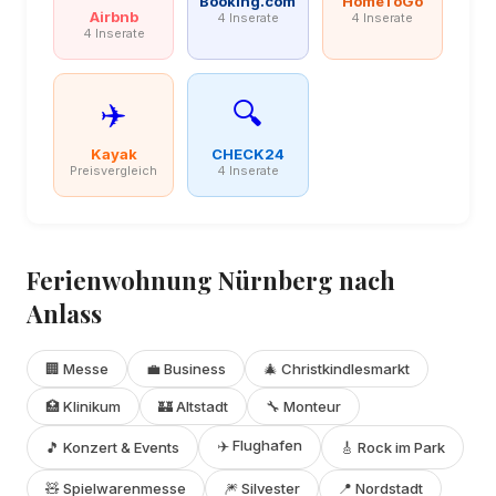
Booking.com
HomeToGo
Airbnb
4 Inserate
4 Inserate
4 Inserate
✈️
🔍
Kayak
CHECK24
Preisvergleich
4 Inserate
Ferienwohnung Nürnberg nach
Anlass
🏢 Messe
💼 Business
🎄 Christkindlesmarkt
🏥 Klinikum
🏰 Altstadt
🔧 Monteur
✈️ Flughafen
🎵 Konzert & Events
🎸 Rock im Park
🧸 Spielwarenmesse
🎆 Silvester
📍 Nordstadt