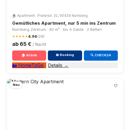
🏠 Apartment · Praterstr. 32, 90429 Nürnberg
Gemütliches Apartment, nur 5 min ins Zentrum
Nürnberg Zentrum · 40 m² · bis 4 Gäste · 2 Betten
4.96
(29)
★★★★★
ab 65 €
/ Nacht
📅 Booking
🏠 Airbnb
🔍 CHECK24
🏡 HomeToGo
Details →
Neu
🤍