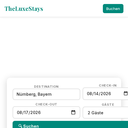
TheLuxeStays
Buchen
Ferienwohnungen &
Apartments
in Nürnberg
4 vollausgestattete Unterkünfte · ab 65 € pro Nacht ·
Praterstr. 32
CHECK-IN
DESTINATION
CHECK-OUT
GÄSTE
🔍 Suchen