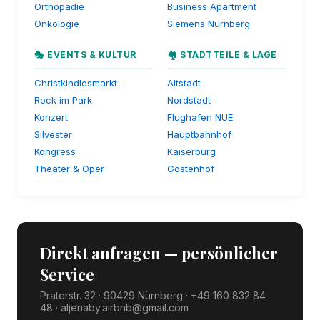
Orthopädie
Business Apartment
Onkologie
Siemens Nürnberg
🎭 EVENTS & KULTUR
🏘️ STADTTEILE & LAGE
Christkindlesmarkt
Altstadt
Rock im Park
Nordstadt
Konzert
Flughafen NUE
Silvester
Hauptbahnhof
Kongress
Kaiserburg
Theater & Oper
Gostenhof
Direkt anfragen — persönlicher
Service
Praterstr. 32 · 90429 Nürnberg · +49 160 832 84
48 · aljenaby.airbnb@gmail.com