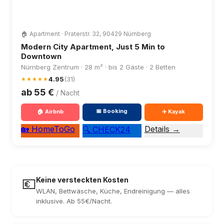
🏠 Apartment · Praterstr. 32, 90429 Nürnberg
Modern City Apartment, Just 5 Min to
Downtown
Nürnberg Zentrum · 28 m² · bis 2 Gäste · 2 Betten
4.95
(31)
★★★★★
ab 55 €
/ Nacht
📅 Booking
🏠 Airbnb
✈️ Kayak
🏡 HomeToGo
Details →
🔍 CHECK24
💶
Keine versteckten Kosten
WLAN, Bettwäsche, Küche, Endreinigung — alles
inklusive. Ab 55€/Nacht.