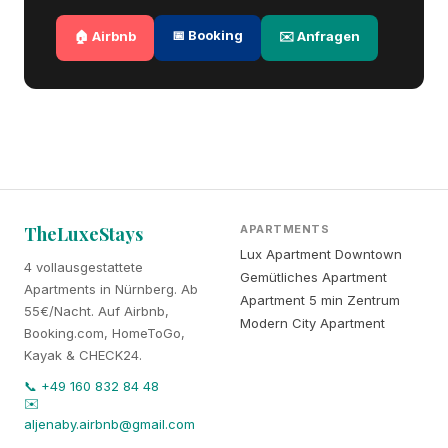
📅 Booking
🏠 Airbnb
✉️ Anfragen
TheLuxeStays
APARTMENTS
Lux Apartment Downtown
4 vollausgestattete
Gemütliches Apartment
Apartments in Nürnberg. Ab
Apartment 5 min Zentrum
55€/Nacht. Auf Airbnb,
Modern City Apartment
Booking.com, HomeToGo,
Kayak & CHECK24.
📞 +49 160 832 84 48
✉️
aljenaby.airbnb@gmail.com