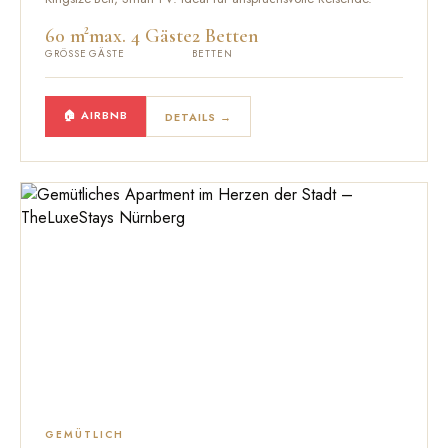
60 m²
max. 4 Gäste
2 Betten
GRÖSSE
GÄSTE
BETTEN
🏠 AIRBNB
DETAILS →
GEMÜTLICH