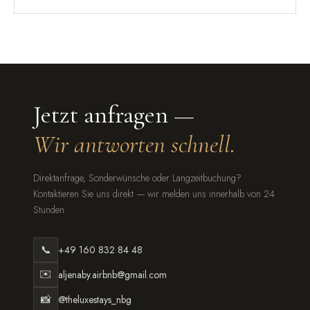
Jetzt anfragen —
Wir antworten schnell.
Direktanfrage, Sonderwünsche oder Langzeitbuchung?
Kontaktieren Sie uns direkt — wir melden uns innerhalb von 24
Stunden.
📞
+49 160 832 84 48
✉️
aljenaby.airbnb@gmail.com
📸
@theluxestays_nbg