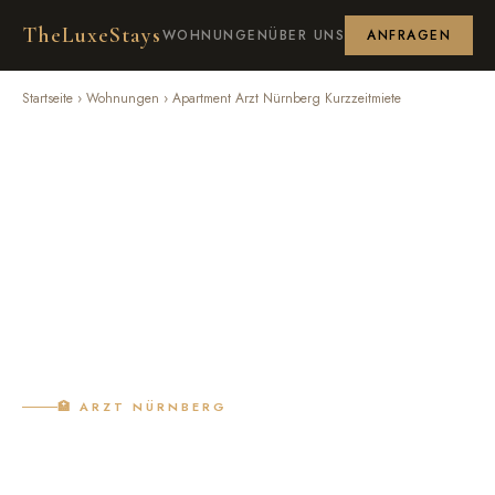
TheLuxeStays
WOHNUNGEN
ÜBER UNS
ANFRAGEN
Startseite
›
Wohnungen
› Apartment Arzt Nürnberg Kurzzeitmiete
🏥 ARZT NÜRNBERG
Nah am Arzt Nürnberg —