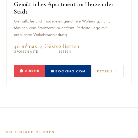
Gemütliches Apartment im Herzen der
Stadt
Gemütliche und modern eingerichtete Wohnung, nur 5
Minuten vom Stadtzentrum entfernt. Perfekte Lage mit
exzellenter Verkehrsanbindung.
40 m²
max. 4 Gäste
2 Betten
GRÖSSE
GÄSTE
BETTEN
🏠 AIRBNB
📅 BOOKING.COM
DETAILS →
SO EINFACH BUCHEN