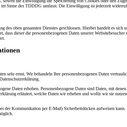
soweit die Einwilligung die Speicherung von Cookies oder den Zugri
) im Sinne des TDDDG umfasst. Die Einwilligung ist jederzeit widerruf
ng des oben genannten Dienstes geschlossen. Hierbei handelt es sich 
tet, dass dieser die personenbezogenen Daten unserer Websitebesucher 
et.
ationen
aten sehr ernst. Wir behandeln Ihre personenbezogenen Daten vertrauli
 Datenschutzerklärung.
ogene Daten erhoben. Personenbezogene Daten sind Daten, mit denen
erklärung erläutert, welche Daten wir erheben und wofür wir sie nutzen
. bei der Kommunikation per E-Mail) Sicherheitslücken aufweisen kann.
möglich.