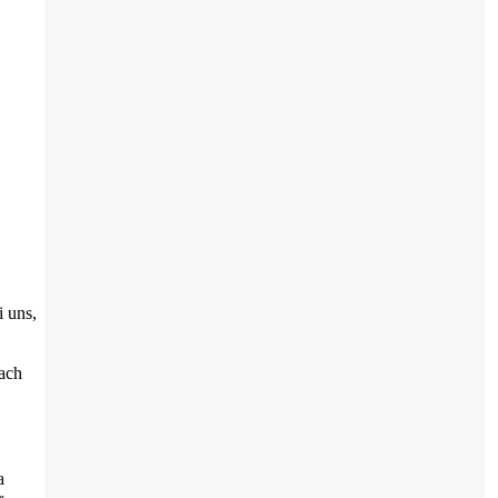
i uns,
nach
a