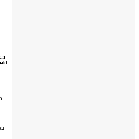
lem
bald
n
zu