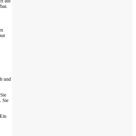
ff auf
bar.
um
nur
ch und
 Sie
. Sie
 Ein