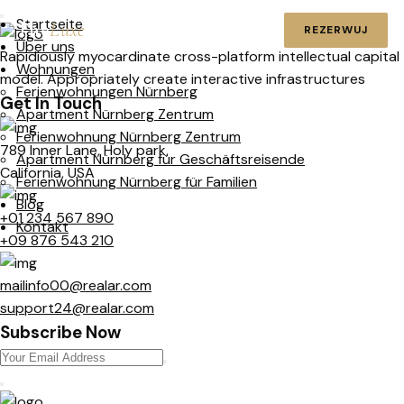
Startseite
The
Luxe
Stays
REZERWUJ
Über uns
Rapidiously myocardinate cross-platform intellectual capital
Wohnungen
model. Appropriately create interactive infrastructures
Ferienwohnungen Nürnberg
Get In Touch
Apartment Nürnberg Zentrum
Ferienwohnung Nürnberg Zentrum
789 Inner Lane, Holy park,
Apartment Nürnberg für Geschäftsreisende
California, USA
Ferienwohnung Nürnberg für Familien
Blog
+01 234 567 890
Kontakt
+09 876 543 210
mailinfo00@realar.com
support24@realar.com
Subscribe Now