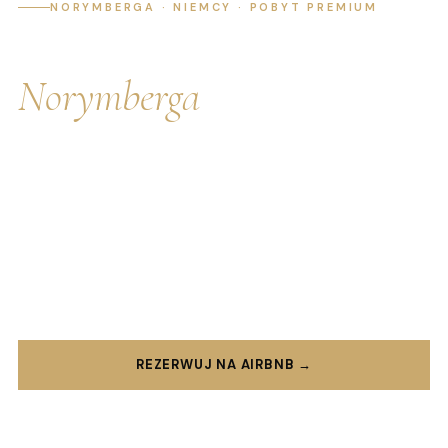
NORYMBERGA · NIEMCY · POBYT PREMIUM
Apartament
Norymberga
Nowoczesne apartamenty w Norymberdze na
wakacje, podróże służbowe, targi i krótkie pobyty — z
bezpłatnym Wi-Fi, self check-in i wysokim
komfortem.
⭐ 4.9 gwiazdek
🔑 Self check-in 24/7
📶 Bezpłatne Wi-Fi
🍳 Wyposażona kuchnia
REZERWUJ NA AIRBNB →
ZAPYTANIE BEZPOŚREDNIE