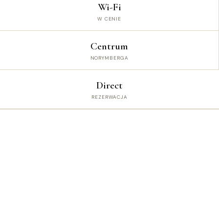
Wi-Fi
W CENIE
Centrum
NORYMBERGA
Direct
REZERWACJA
TWÓJ POBYT W NORYMBERDZE
Nowoczesny apartament w
Norymberdze
dla wygodnej podróży
Szukasz
apartament Norymberga
na wygodny,
elegancki i dobrze zlokalizowany pobyt? TheLuxeStays