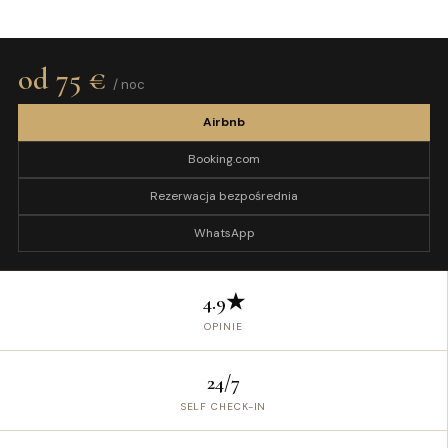
od 75 €
/ noc
Airbnb
Booking.com
Rezerwacja bezpośrednia
WhatsApp
4.9★
OPINIE
24/7
SELF CHECK-IN