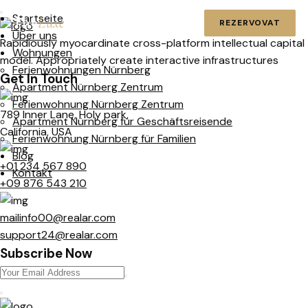
Startseite
The
Luxe
Stays
REZERVOVAT
Über uns
Rapidiously myocardinate cross-platform intellectual capital
Wohnungen
model. Appropriately create interactive infrastructures
Ferienwohnungen Nürnberg
Get In Touch
Apartment Nürnberg Zentrum
Ferienwohnung Nürnberg Zentrum
789 Inner Lane, Holy park,
Apartment Nürnberg für Geschäftsreisende
California, USA
Ferienwohnung Nürnberg für Familien
Blog
+01 234 567 890
Kontakt
+09 876 543 210
mailinfo00@realar.com
support24@realar.com
Subscribe Now