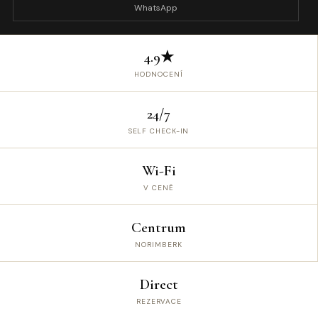
WhatsApp
4.9★
HODNOCENÍ
24/7
SELF CHECK-IN
Wi-Fi
V CENĚ
Centrum
NORIMBERK
Direct
REZERVACE