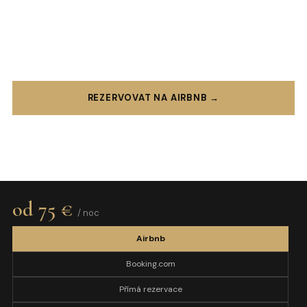
Fi zdarma, self check-in a vysokým komfortem.
⭐ 4.9 hvězdiček
🔑 Self check-in 24/7
📶 Wi-Fi zdarma
🍳 Vybavená kuchyně
REZERVOVAT NA AIRBNB →
PŘÍMÁ POPTÁVKA
od 75 €
/ noc
Airbnb
Booking.com
Přímá rezervace