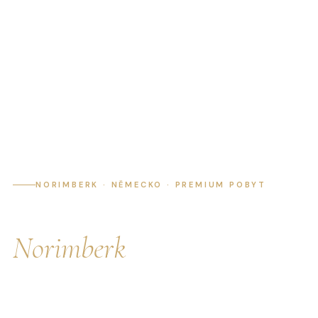
Domů
›
Apartmány
›
Apartmán Norimberk
NORIMBERK · NĚMECKO · PREMIUM POBYT
Apartmán
Norimberk
Moderní apartmány v Norimberku pro dovolenou,
služební cesty, veletrhy a krátkodobé pobyty — s Wi-